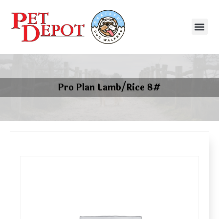
Pro Plan Lamb/Rice 8#